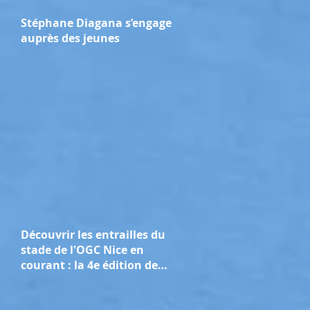
Stéphane Diagana s’engage
auprès des jeunes
Découvrir les entrailles du
stade de l'OGC Nice en
courant : la 4e édition de
l'Allianz Riviera Run se
tient ce dimanche 29 mars