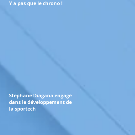
Y a pas que le chrono !
Stéphane Diagana engagé
dans le développement de
la sportech