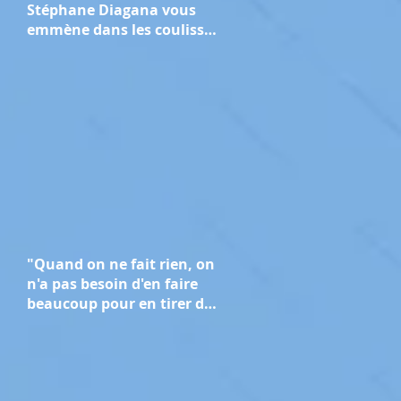
Stéphane Diagana vous
emmène dans les coulisses
des Jeux de Paris 2024.
"Quand on ne fait rien, on
n'a pas besoin d'en faire
beaucoup pour en tirer des
bénéfices" : le message de
Stéphane Diagana pour la
Journée mondiale de la
course à pied