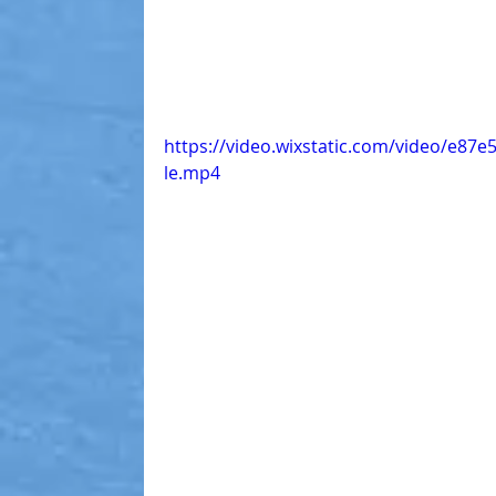
https://video.wixstatic.com/video/e8
le.mp4