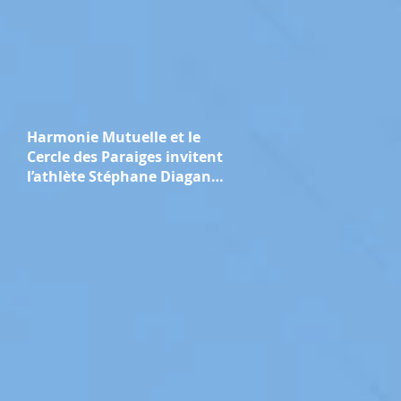
Harmonie Mutuelle et le
Cercle des Paraiges invitent
l’athlète Stéphane Diagana
pour une conférence sur la
performance "collective et
durable"