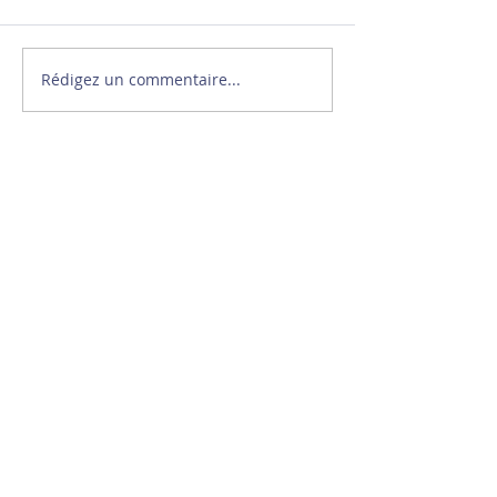
Rédigez un commentaire...
Stéphane Diagana à la
rencontre de jeunes
athlètes