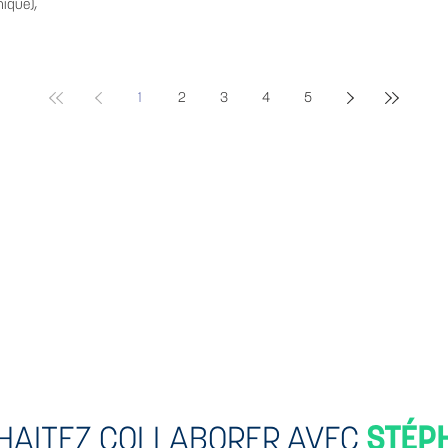
hique),
1
2
3
4
5
HAITEZ COLLABORER AVEC
STÉP