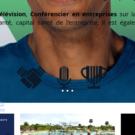
élévision
,
Conférencier en entreprises
sur la
anté, capital santé de l'entreprise, il est éga
ÉS
les