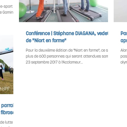
e-sport se
le Gaming »,
Conférence | Stéphane DIAGANA, vedette
Par
de "Niort en forme"
apr
Pour la deuxième édition de "Niort en forme", ce sont
Alo
plus de 600 personnes qui seront attendues samedi
pas
23 septembre 2017 à l'Acclameur....
oly
 parrain
fibrose"
de lutte