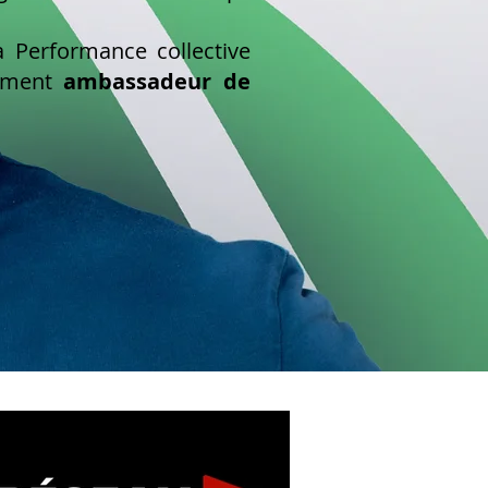
 Performance collective
lement
ambassadeur de