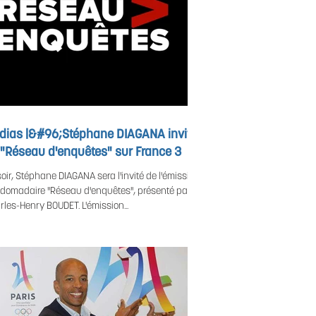
dias |&#96;Stéphane DIAGANA invité
 "Réseau d'enquêtes" sur France 3
soir, Stéphane DIAGANA sera l'invité de l'émission
domadaire "Réseau d'enquêtes", présenté par
rles-Henry BOUDET. L'émission...