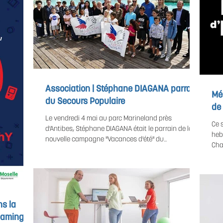
Association | Stéphane DIAGANA parrain
Mé
du Secours Populaire
de
Le vendredi 4 mai au parc Marineland près
Ce 
d'Antibes, Stéphane DIAGANA était le parrain de la
heb
nouvelle campagne "Vacances d'été" du...
Cha
s la
Gaming »