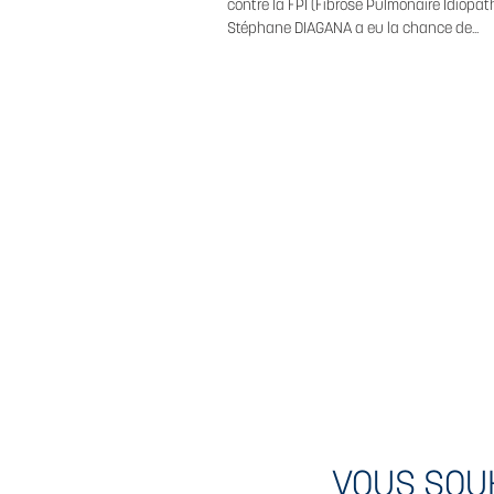
contre la FPI (Fibrose Pulmonaire Idiopat
Stéphane DIAGANA a eu la chance de...
VOUS SOU