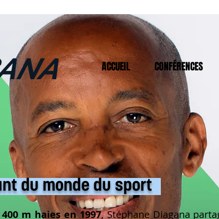
ACCUEIL
CONFÉRENCES
ant du monde du sport
00 m haies en 1997
, Stéphane Diagana part