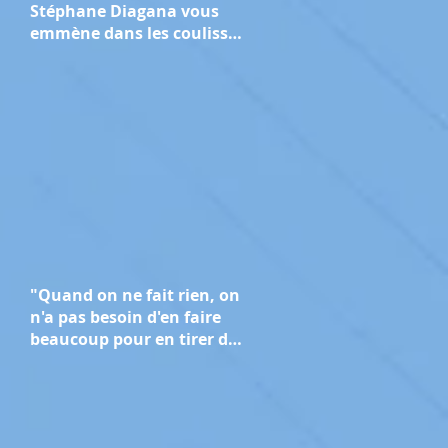
Stéphane Diagana vous
emmène dans les coulisses
des Jeux de Paris 2024.
"Quand on ne fait rien, on
n'a pas besoin d'en faire
beaucoup pour en tirer des
bénéfices" : le message de
Stéphane Diagana pour la
Journée mondiale de la
course à pied