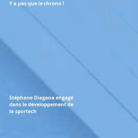
Y a pas que le chrono !
Stéphane Diagana engagé
dans le développement de
la sportech