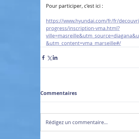
Pour participer, c’est ici :
https://www.hyundai.com/fr/fr/decouvr
progress/inscription-vma.html?
ville=masreille&utm_source=diagana
&utm_content=vma_marseille#/
Commentaires
Rédigez un commentaire...