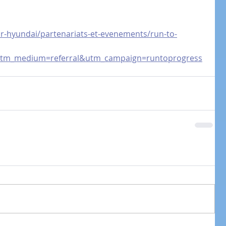
ir-hyundai/partenariats-et-evenements/run-to-
&utm_medium=referral&utm_campaign=runtoprogress