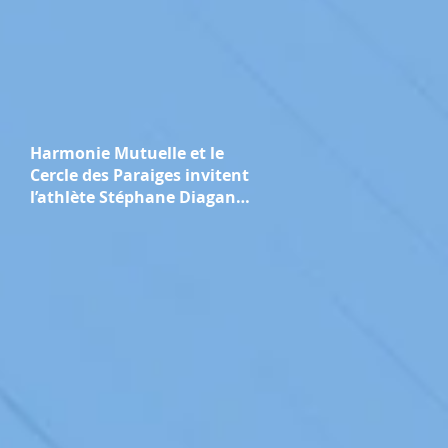
Harmonie Mutuelle et le
Cercle des Paraiges invitent
l’athlète Stéphane Diagana
pour une conférence sur la
performance "collective et
durable"