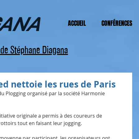
ACCUEIL
CONFÉRENCES
s de Stéphane Diagana
d nettoie les rues de Paris
 du Plogging organisé par la société Harmonie 
iative originale a permis à des coureurs de 
ottoirs tout en faisant leur jogging.
 moyenne par participant, les organisateurs ont 