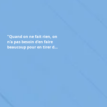
"Quand on ne fait rien, on
n'a pas besoin d'en faire
beaucoup pour en tirer des
bénéfices" : le message de
Stéphane Diagana pour la
Journée mondiale de la
course à pied