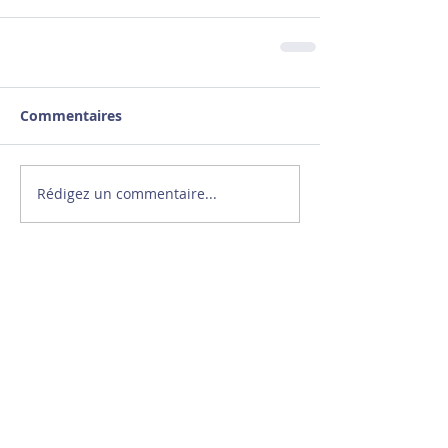
Commentaires
Rédigez un commentaire...
Stéphane Diagana à la
rencontre de jeunes
athlètes