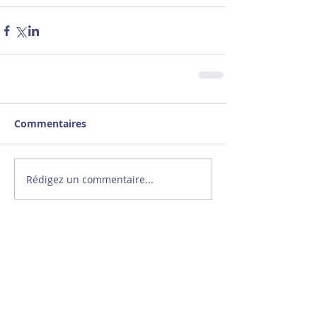
Commentaires
Rédigez un commentaire...
Le sport ne se résume
pas au chrono !