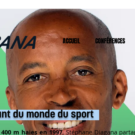
ACCUEIL
CONFÉRENCES
ant du monde du sport
00 m haies en 1997
, Stéphane Diagana part