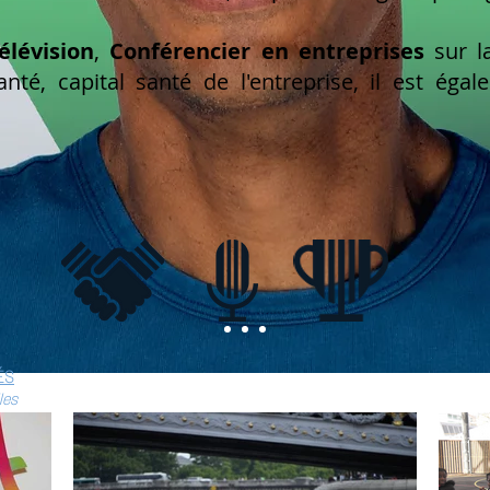
élévision
,
Conférencier en entreprises
sur la
anté, capital santé de l'entreprise, il est éga
ÉS
les