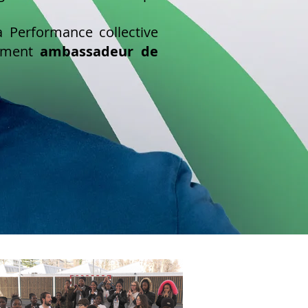
 Performance collective
lement
ambassadeur de