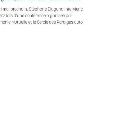
formance "collective et durable"
21 mai prochain, Stéphane Diagana interviendra
etz lors d’une conférence organisée par
monie Mutuelle et le Cercle des Paraiges autour
la performance collective et durable. À travers un
ard croisé entre sport de haut niveau et monde
’entreprise, il échangera autour de la santé, du
ectif et des clés pour construire une
formance durable. Découvrez l’article complet :
ps://www.lejournaldesentreprises.com/breve/har
ie-mutuelle-et-le-cercle-des-parai