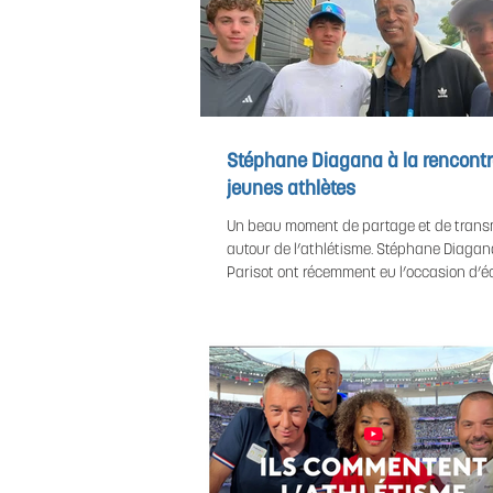
Stéphane Diagana à la rencontr
jeunes athlètes
Un beau moment de partage et de trans
autour de l’athlétisme. Stéphane Diagan
Parisot ont récemment eu l’occasion d’
avec trois jeunes athlètes passionnés au
parcours, de leurs ambitions et de leur v
sport. Une rencontre placée sous le sign
dialogue et de la transmission d’expérie
aussi de l’écoute d’une nouvelle générat
déterminée à progresser et à construire 
chemin. Des échanges simples et enrich