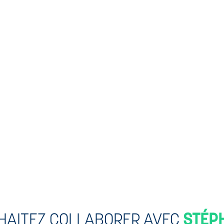
message est simple : quelques minutes d'activité
régulière suffisent déjà à p
HAITEZ COLLABORER AVEC
STÉP