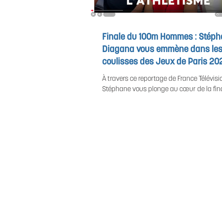
Finale du 100m Hommes : Stép
Diagana vous emmène dans le
coulisses des Jeux de Paris 20
À travers ce reportage de France Télévisi
Stéphane vous plonge au cœur de la fin
au Stade de France. Une course où tout s
quelques secondes, dans une tension m
ses côtés, Alexandre Pasteur, Benoît Dur
Maryse Éwanjé-Épée apportent leur regar
analyse de la course. Découvrez la vidéo 
https://www.francetelevisions.fr/et-vous
tele/jo-paris-2024/on-vous-embarque-d
coulisses-des-jeux-de-paris-32320