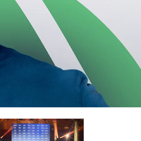
 Performance collective
lement
ambassadeur de