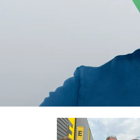
entre plusieurs activités.
Consultant pour
France T
durable et sur le Sport S
plusieurs entreprises.
TOUTES SES ACTUALIT
Sportives et professionnel