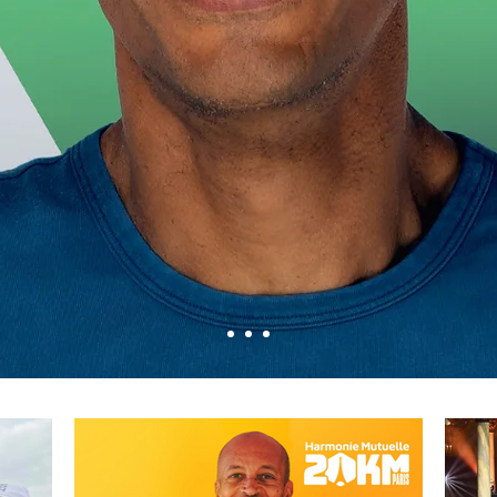
élévision
,
Conférencier en entreprises
sur la
anté, capital santé de l'entreprise, il est éga
ÉS
les