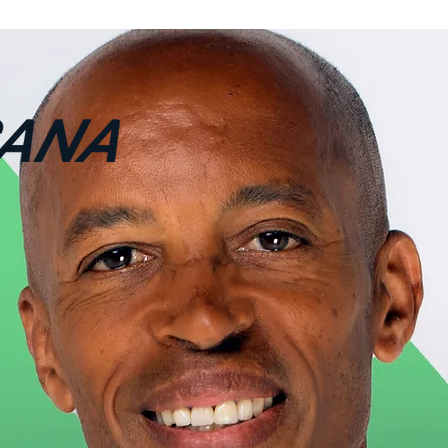
ACCUEIL
CONFÉRENCES
ant du monde du sport
00 m haies en 1997
, Stéphane Diagana part