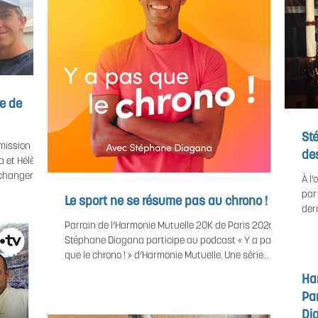
e de
St
mission
de
a et Hélène
échanger
À l
tour de leur
par
Le sport ne se résume pas au chrono !
ision du
der
e du
ath
Parrain de l’Harmonie Mutuelle 20K de Paris 2026,
nce, mais
soir
Stéphane Diagana participe au podcast « Y a pas
ion
vale
que le chrono ! » d’Harmonie Mutuelle. Une série
son propre
com
dédiée au sport santé, où il partage ses conseils
Har
issant
spo
autour de l’entraînement, la récupération, la
Par
cha
nutrition, la motivation et la prévention. Le 3ᵉ
lan
Di
épisode, consacré à la chaleur, l’hydratation et la