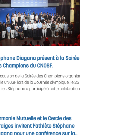
éphane Diagana présent à la Soirée
s Champions du CNOSF.
'occasion de la Soirée des Champions organisée
 le CNOSF lors de la Journée olympique, le 23 juin
nier, Stéphane a participé à cette célébration des
lètes qui ont marqué l'année 2025. Une belle
ée dédiée à celles et ceux qui font vivre les
urs du sport au plus haut niveau. Voir l'article
plet : https://www.pa-
monie Mutuelle et le Cercle des
rt.fr/2026/06/23/institutionnel-soiree-des-
aiges invitent l’athlète Stéphane
mpions-le-cnosf-celebre-les-champions-de-
nee-2025-a-loccasion-de-la-journee-olympique/
agana pour une conférence sur la