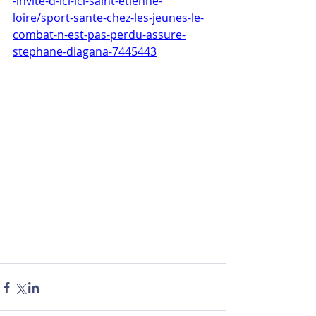
-invite-d-ici-ici-saint-etienne-
loire/sport-sante-chez-les-jeunes-le-
combat-n-est-pas-perdu-assure-
stephane-diagana-7445443