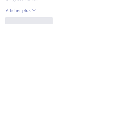
Afficher plus
J'aime
Répondre
Le sport ne se résume
pas au chrono !