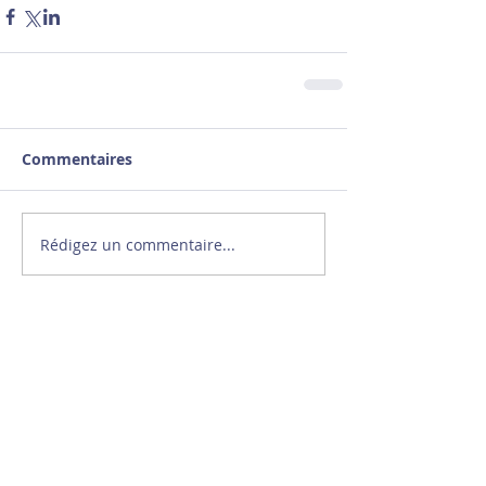
Commentaires
Rédigez un commentaire...
Le sport ne se résume
pas au chrono !