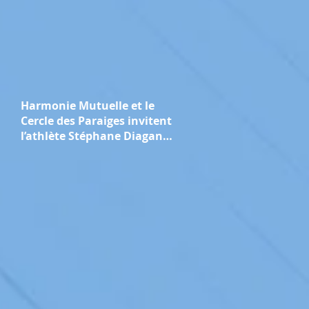
Harmonie Mutuelle et le
Cercle des Paraiges invitent
l’athlète Stéphane Diagana
pour une conférence sur la
performance "collective et
durable"