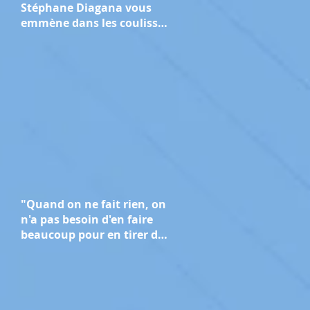
Stéphane Diagana vous
emmène dans les coulisses
des Jeux de Paris 2024.
"Quand on ne fait rien, on
n'a pas besoin d'en faire
beaucoup pour en tirer des
bénéfices" : le message de
Stéphane Diagana pour la
Journée mondiale de la
course à pied