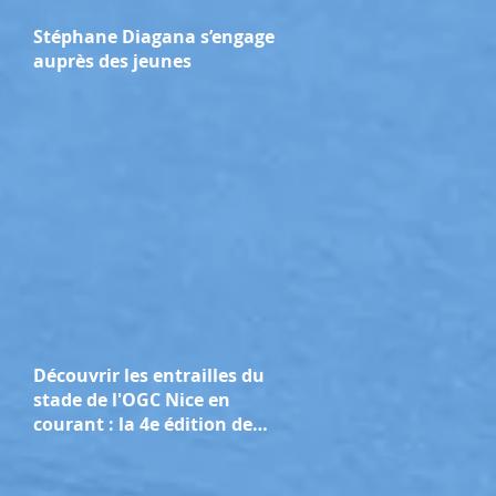
Stéphane Diagana s’engage
auprès des jeunes
Découvrir les entrailles du
stade de l'OGC Nice en
courant : la 4e édition de
l'Allianz Riviera Run se
tient ce dimanche 29 mars