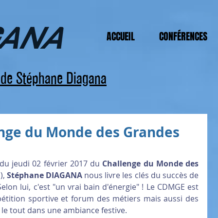
ACCUEIL
CONFÉRENCES
s de Stéphane Diagana
enge du Monde des Grandes
du jeudi 02 février 2017 du 
Challenge du Monde des 
, 
Stéphane DIAGANA
 nous livre les clés du succès de 
lon lui, c'est "un vrai bain d'énergie" ! Le CDMGE est 
tition sportive et forum des métiers mais aussi des 
 le tout dans une ambiance festive.  