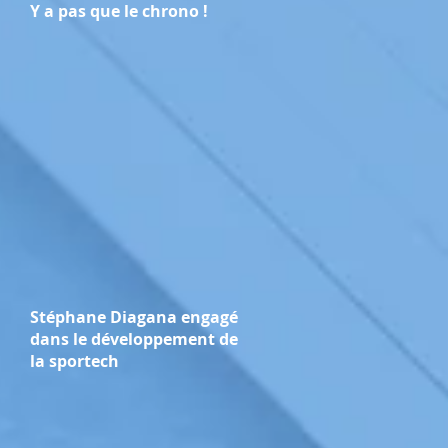
Y a pas que le chrono !
Stéphane Diagana engagé
dans le développement de
la sportech