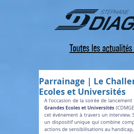
Toutes les actualité
Parrainage | Le Chall
Ecoles et Universités
A l'occasion de la soirée de lancement 
Grandes Ecoles et Universités 
(CDMGE)
cet événement à travers un interview. Se
un dispositif unique qui combine compé
actions de sensibilisations au handicap,