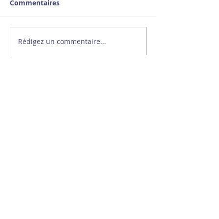
Commentaires
Rédigez un commentaire...
Stéphane Diagana à la
rencontre de jeunes
athlètes