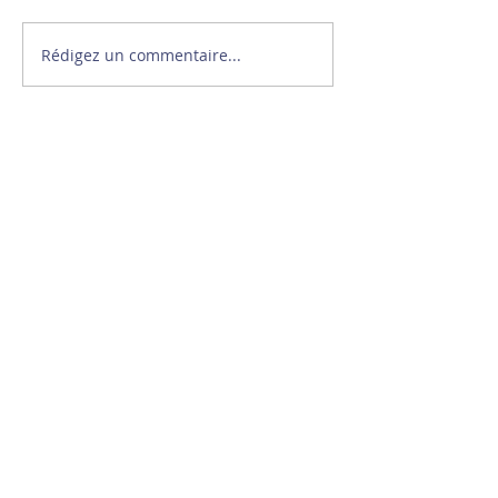
Rédigez un commentaire...
Le sport ne se résume
pas au chrono !