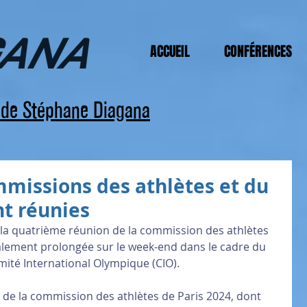
ACCUEIL
CONFÉRENCES
s de Stéphane Diagana
mmissions des athlètes et du
t réunies
 la quatrième réunion de la commission des athlètes 
nalement prolongée sur le week-end dans le cadre du 
mité International Olympique (CIO).
de la commission des athlètes de Paris 2024, dont 