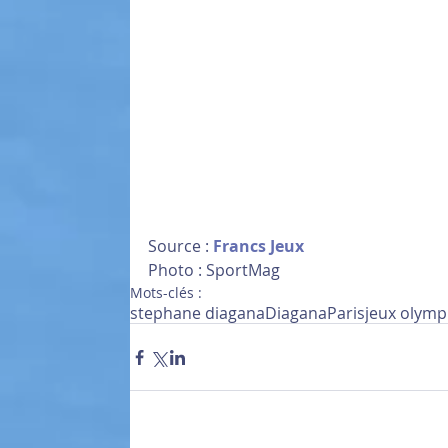
Source : 
Francs Jeux
Photo : SportMag
Mots-clés :
stephane diagana
Diagana
Paris
jeux olymp