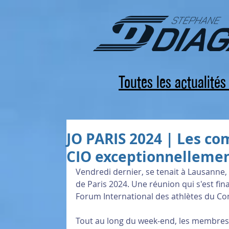
Toutes les actualité
JO PARIS 2024 | Les co
CIO exceptionnellemen
Vendredi dernier, se tenait à Lausanne,
de Paris 2024. Une réunion qui s'est fi
Forum International des athlètes du Co
Tout au long du week-end, les membres 