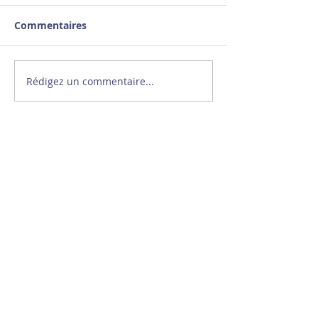
Commentaires
Rédigez un commentaire...
Stéphane Diagana à la
rencontre de jeunes
athlètes